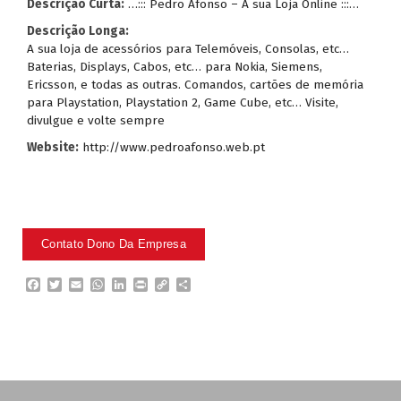
Descrição Curta:
…::: Pedro Afonso – A sua Loja Online :::…
Descrição Longa:
A sua loja de acessórios para Telemóveis, Consolas, etc…
Baterias, Displays, Cabos, etc… para Nokia, Siemens,
Ericsson, e todas as outras. Comandos, cartões de memória
para Playstation, Playstation 2, Game Cube, etc… Visite,
divulgue e volte sempre
Website:
http://www.pedroafonso.web.pt
F
T
E
W
L
P
C
P
a
w
m
h
i
r
o
a
c
i
a
a
n
i
p
r
e
t
i
t
k
n
y
t
b
t
l
s
e
t
L
i
o
e
A
d
i
l
o
r
p
I
n
h
k
p
n
k
a
r