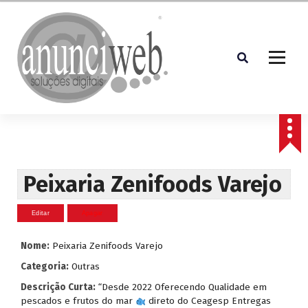
S
a
l
t
a
r
p
Soluções Digitais
a
r
a
o
c
Peixaria Zenifoods Varejo
o
n
t
e
Nome:
Peixaria Zenifoods Varejo
ú
d
Categoria:
Outras
o
Descrição Curta:
“Desde 2022 Oferecendo Qualidade em
pescados e frutos do mar
direto do Ceagesp Entregas