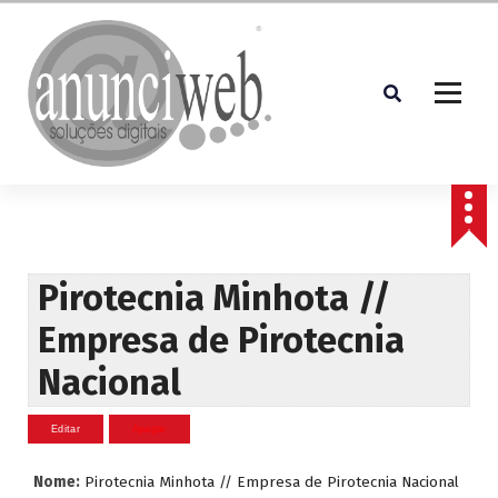
S
a
l
t
a
r
p
Soluções Digitais
a
r
a
o
c
Pirotecnia Minhota //
o
Empresa de Pirotecnia
n
t
Nacional
e
ú
d
o
Nome:
Pirotecnia Minhota // Empresa de Pirotecnia Nacional