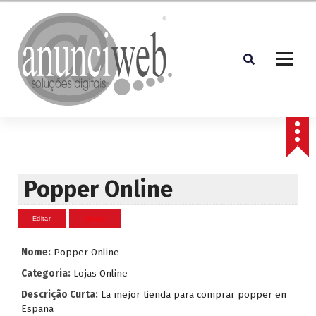
S
a
l
t
a
r
p
Soluções Digitais
a
r
a
o
c
Popper Online
o
n
t
e
Nome:
Popper Online
ú
d
Categoria:
Lojas Online
o
Descrição Curta:
La mejor tienda para comprar popper en
España