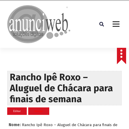
S
a
l
t
a
r
p
Soluções Digitais
a
r
a
o
c
Rancho Ipê Roxo –
o
Aluguel de Chácara para
n
t
finais de semana
e
ú
d
o
Nome:
Rancho Ipê Roxo – Aluguel de Chácara para finais de