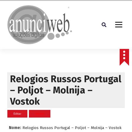
S
a
l
t
a
r
p
Soluções Digitais
a
r
a
o
c
Relogios Russos Portugal
o
– Poljot – Molnija –
n
t
Vostok
e
ú
d
o
Nome:
Relogios Russos Portugal – Poljot – Molnija – Vostok