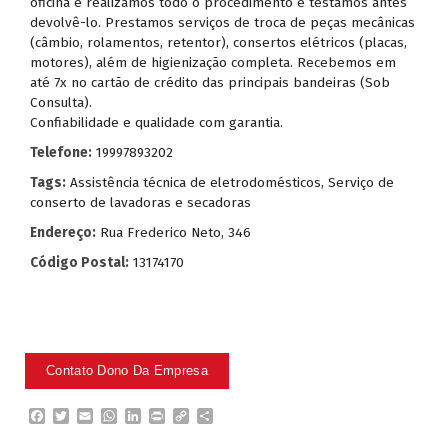
oficina e realizamos todo o procedimento e testamos antes
devolvê-lo. Prestamos serviços de troca de peças mecânicas
(câmbio, rolamentos, retentor), consertos elétricos (placas,
motores), além de higienização completa. Recebemos em
até 7x no cartão de crédito das principais bandeiras (Sob
Consulta).
Confiabilidade e qualidade com garantia.
Telefone:
19997893202
Tags:
Assistência técnica de eletrodomésticos
,
Serviço de
conserto de lavadoras e secadoras
Endereço:
Rua Frederico Neto, 346
Código Postal:
13174170
F
T
E
W
L
P
C
P
a
w
m
h
i
r
o
a
c
i
a
a
n
i
p
r