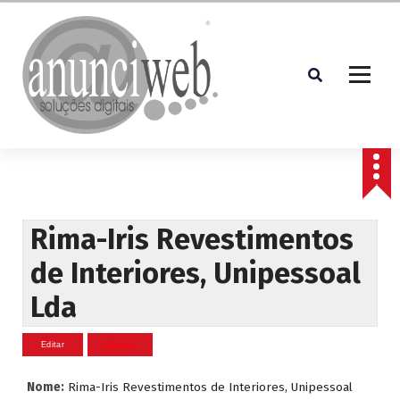
S
a
l
t
a
r
p
Soluções Digitais
a
r
a
o
c
Rima-Iris Revestimentos
o
de Interiores, Unipessoal
n
t
Lda
e
ú
d
o
Nome:
Rima-Iris Revestimentos de Interiores, Unipessoal