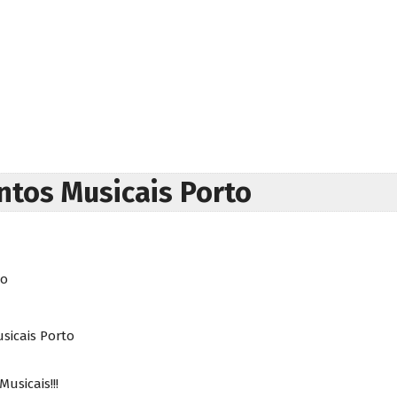
tos Musicais Porto
to
icais Porto
sicais!!!