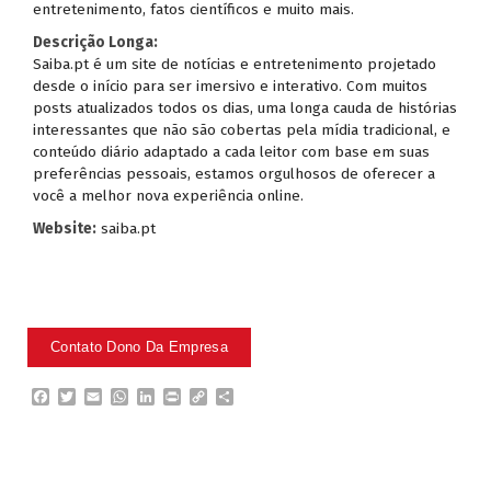
entretenimento, fatos científicos e muito mais.
Descrição Longa:
Saiba.pt é um site de notícias e entretenimento projetado
desde o início para ser imersivo e interativo. Com muitos
posts atualizados todos os dias, uma longa cauda de histórias
interessantes que não são cobertas pela mídia tradicional, e
conteúdo diário adaptado a cada leitor com base em suas
preferências pessoais, estamos orgulhosos de oferecer a
você a melhor nova experiência online.
Website:
saiba.pt
F
T
E
W
L
P
C
P
a
w
m
h
i
r
o
a
c
i
a
a
n
i
p
r
e
t
i
t
k
n
y
t
b
t
l
s
e
t
L
i
o
e
A
d
i
l