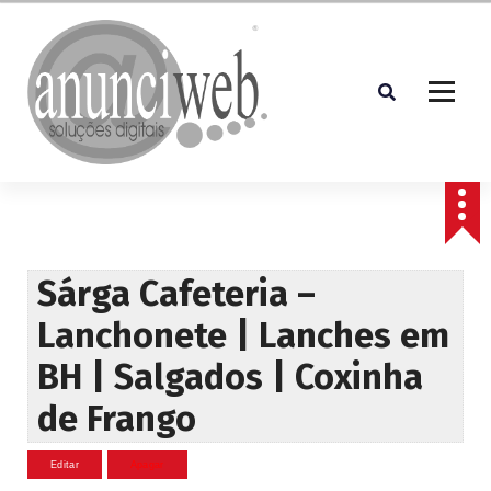
S
a
l
t
a
r
p
Soluções Digitais
a
r
a
o
c
Sárga Cafeteria –
o
Lanchonete | Lanches em
n
t
BH | Salgados | Coxinha
e
ú
de Frango
d
o