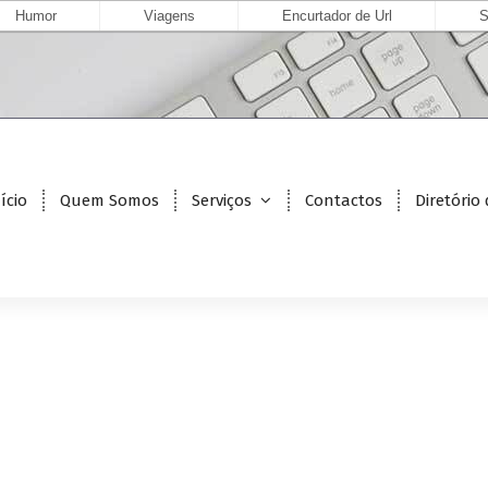
Humor
Viagens
Encurtador de Url
S
ício
Quem Somos
Serviços
Contactos
Diretório