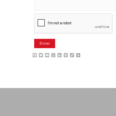
F
T
E
W
L
P
C
P
a
w
m
h
i
r
o
a
c
i
a
a
n
i
p
r
e
t
i
t
k
n
y
t
b
t
l
s
e
t
L
i
o
e
A
d
i
l
o
r
p
I
n
h
k
p
n
k
a
r