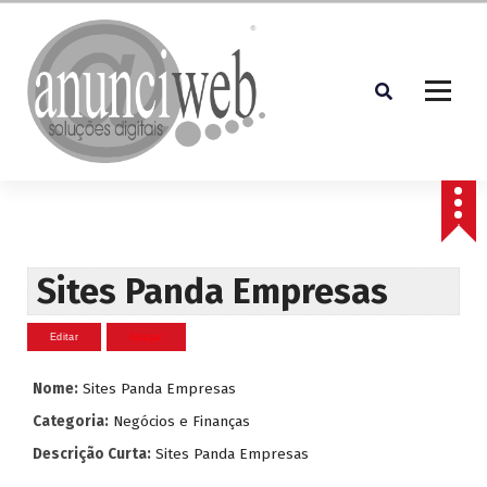
S
a
l
t
a
r
p
Soluções Digitais
a
r
a
o
c
Sites Panda Empresas
o
n
t
e
Nome:
Sites Panda Empresas
ú
d
Categoria:
Negócios e Finanças
o
Descrição Curta:
Sites Panda Empresas