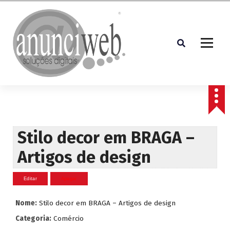
S
a
l
t
a
r
p
Soluções Digitais
a
r
a
o
c
Stilo decor em BRAGA –
o
Artigos de design
n
t
e
ú
d
Nome:
Stilo decor em BRAGA – Artigos de design
o
Categoria:
Comércio