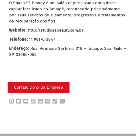
O Studio Sá Beauty é um salão especializado em química
capilar localizado no Tatuapé, reconhecido principalmente
por seus serviços de alisamento, progressiva e tratamentos
de recuperação dos fios.
Website:
http://studiosabeauty.com.br
Telefone:
11 98170-3847
Endereço:
Rua. Henrique Sertório, 316 – Tatuapé, São Paulo –
SP, 03066-065
F
T
E
W
L
P
C
P
a
w
m
h
i
r
o
a
c
i
a
a
n
i
p
r
e
t
i
t
k
n
y
t
b
t
l
s
e
t
L
i
o
e
A
d
i
l
o
r
p
I
n
h
k
p
n
k
a