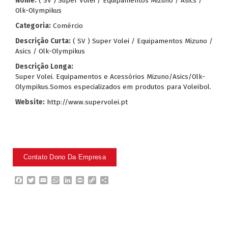
Nome:
( SV ) Super Volei / Equipamentos Mizuno / Asics /
Olk-Olympikus
Categoria:
Comércio
Descrição Curta:
( SV ) Super Volei / Equipamentos Mizuno /
Asics / Olk-Olympikus
Descrição Longa:
Super Volei. Equipamentos e Acessórios Mizuno/Asics/Olk-
Olympikus.Somos especializados em produtos para Voleibol.
Website:
http://www.supervolei.pt
F
T
E
W
L
P
C
P
a
w
m
h
i
r
o
a
c
i
a
a
n
i
p
r
e
t
i
t
k
n
y
t
b
t
l
s
e
t
L
i
o
e
A
d
i
l