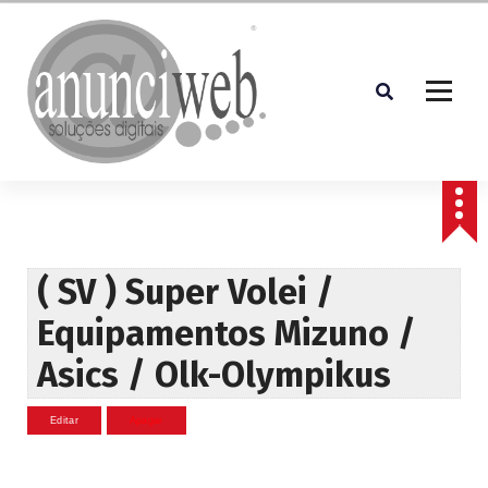
S
a
l
t
a
r
p
Soluções Digitais
a
r
a
o
c
( SV ) Super Volei /
o
Equipamentos Mizuno /
n
t
Asics / Olk-Olympikus
e
ú
d
o