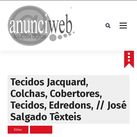
S
a
l
t
a
r
p
Soluções Digitais
a
r
a
o
c
Tecidos Jacquard,
o
Colchas, Cobertores,
n
t
Tecidos, Edredons, // José
e
ú
Salgado Têxteis
d
o