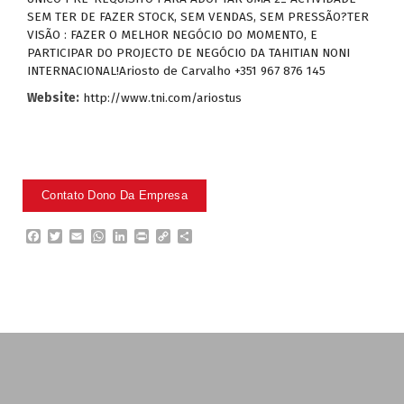
SEM TER DE FAZER STOCK, SEM VENDAS, SEM PRESSÃO?TER
VISÃO : FAZER O MELHOR NEGÓCIO DO MOMENTO, E
PARTICIPAR DO PROJECTO DE NEGÓCIO DA TAHITIAN NONI
INTERNACIONAL!Ariosto de Carvalho +351 967 876 145
Website:
http://www.tni.com/ariostus
F
T
E
W
L
P
C
P
a
w
m
h
i
r
o
a
c
i
a
a
n
i
p
r
e
t
i
t
k
n
y
t
b
t
l
s
e
t
L
i
o
e
A
d
i
l
o
r
p
I
n
h
k
p
n
k
a
r