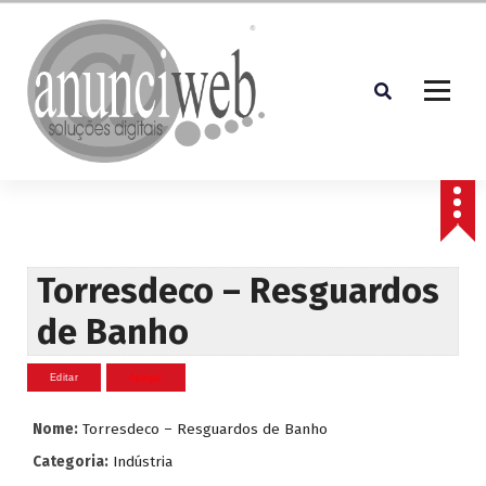
S
a
l
t
a
r
p
Soluções Digitais
a
r
a
o
c
Torresdeco – Resguardos
o
de Banho
n
t
e
ú
d
Nome:
Torresdeco – Resguardos de Banho
o
Categoria:
Indústria