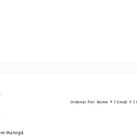
á
Ordenar Por:
Nome
↑
|
Email
↑
|
á
em Maringá