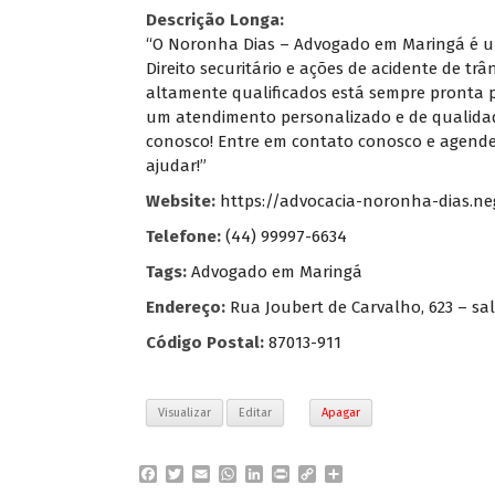
Descrição Longa:
“O Noronha Dias – Advogado em Maringá é um e
Direito securitário e ações de acidente de t
altamente qualificados está sempre pronta pa
um atendimento personalizado e de qualidade
conosco! Entre em contato conosco e agend
ajudar!”
Website:
https://advocacia-noronha-dias.neg
Telefone:
(44) 99997-6634
Tags:
Advogado em Maringá
Endereço:
Rua Joubert de Carvalho, 623 – sal
Código Postal:
87013-911
Visualizar
Editar
Apagar
F
T
E
W
L
P
C
P
a
w
m
h
i
r
o
a