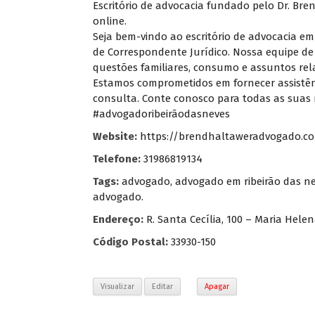
Escritório de advocacia fundado pelo Dr. Br
online.
Seja bem-vindo ao escritório de advocacia em 
de Correspondente Jurídico. Nossa equipe de
questões familiares, consumo e assuntos rel
Estamos comprometidos em fornecer assistênc
consulta. Conte conosco para todas as suas 
#advogadoribeirãodasneves
Website:
https://brendhaltaweradvogado.co
Telefone:
31986819134
Tags:
advogado
,
advogado em ribeirão das n
advogado.
Endereço:
R. Santa Cecília, 100 – Maria Helen
Código Postal:
33930-150
Visualizar
Editar
Apagar