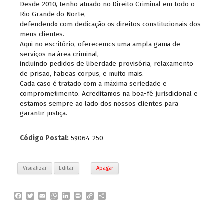
Desde 2010, tenho atuado no Direito Criminal em todo o
Rio Grande do Norte,
defendendo com dedicação os direitos constitucionais dos
meus clientes.
Aqui no escritório, oferecemos uma ampla gama de
serviços na área criminal,
incluindo pedidos de liberdade provisória, relaxamento
de prisão, habeas corpus, e muito mais.
Cada caso é tratado com a máxima seriedade e
comprometimento. Acreditamos na boa-fé jurisdicional e
estamos sempre ao lado dos nossos clientes para
garantir justiça.
Código Postal:
59064-250
Visualizar
Editar
Apagar
F
T
E
W
L
P
C
P
a
w
m
h
i
r
o
a
c
i
a
a
n
i
p
r
e
t
i
t
k
n
y
t