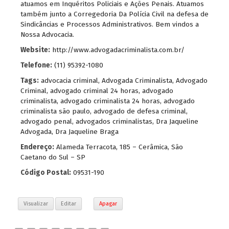
atuamos em Inquéritos Policiais e Ações Penais. Atuamos
também junto a Corregedoria Da Polícia Civil na defesa de
Sindicâncias e Processos Administrativos. Bem vindos a
Nossa Advocacia.
Website:
http://www.advogadacriminalista.com.br/
Telefone:
(11) 95392-1080
Tags:
advocacia criminal
,
Advogada Criminalista
,
Advogado
Criminal
,
advogado criminal 24 horas
,
advogado
criminalista
,
advogado criminalista 24 horas
,
advogado
criminalista são paulo
,
advogado de defesa criminal
,
advogado penal
,
advogados criminalistas
,
Dra Jaqueline
Advogada
,
Dra Jaqueline Braga
Endereço:
Alameda Terracota, 185 – Cerâmica, São
Caetano do Sul – SP
Código Postal:
09531-190
Visualizar
Editar
Apagar