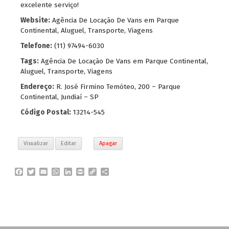
excelente serviço!
Website:
Agência De Locação De Vans em Parque
Continental, Aluguel, Transporte, Viagens
Telefone:
(11) 97494-6030
Tags:
Agência De Locação De Vans em Parque Continental
,
Aluguel
,
Transporte
,
Viagens
Endereço:
R. José Firmino Temóteo, 200 – Parque
Continental, Jundiaí – SP
Código Postal:
13214-545
Visualizar
Editar
Apagar
F
T
E
W
L
P
C
P
a
w
m
h
i
r
o
a
c
i
a
a
n
i
p
r
e
t
i
t
k
n
y
t
b
t
l
s
e
t
L
i
o
e
A
d
i
l
o
r
p
I
n
h
k
p
n
k
a