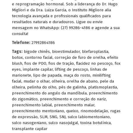
e reprogramação hormonal. Sob a liderança do Dr. Hugo
Migliori e da Dra. Luiza Garcia, o Instituto Migliore alia
tecnologia avançada e profissionais qualificados para
resultados naturais e duradouros. Ligue ou envie
mensagem no WhatsApp: (27) 99286-4186 e agende a sua
consulta!
Telefone:
27992864186
Tags:
bigode chinês
,
bioestimulador
,
blefaroplastia
,
botox
,
contorno facial
,
correção de furo de orelha
,
efeito
blush
,
fios de PDO
,
fios de tração
,
flacidez no pescoço
,
fox
eyes
,
implante capilar
,
lifting de pescoço
,
linhas de
marionete
,
lipo de papada
,
maça do rosto
,
minilifting
facial
,
mudar o olhar
,
olheira
,
orelha de abano
,
pele da
olheira
,
pelinha do olho
,
pés de galinha
,
platismoplastia
,
preenchimento do angulo da mandíbula
,
preenchimento
do zigomático
,
preenchimento e correção do nariz
,
preenchimento labial
,
preenchimento malar
,
preenchimento mentoniano
,
queixo
,
rinomodelação
,
rugas
de expressão
,
SLM
,
SNG
,
SNJ
,
sulco labiomentoniano
,
sulco nasogeniano
,
sulco nasojulgal
,
toxina botulínica
,
transplante capilar