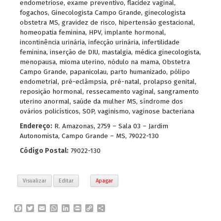
endometriose
,
exame preventivo
,
flacidez vaginal
,
fogachos
,
Ginecologista Campo Grande
,
ginecologista
obstetra MS
,
gravidez de risco
,
hipertensão gestacional
,
homeopatia feminina
,
HPV
,
implante hormonal
,
incontinência urinária
,
infecção urinária
,
infertilidade
feminina
,
inserção de DIU
,
mastalgia
,
médica ginecologista
,
menopausa
,
mioma uterino
,
nódulo na mama
,
Obstetra
Campo Grande
,
papanicolau
,
parto humanizado
,
pólipo
endometrial
,
pré-eclâmpsia
,
pré-natal
,
prolapso genital
,
reposição hormonal
,
ressecamento vaginal
,
sangramento
uterino anormal
,
saúde da mulher MS
,
síndrome dos
ovários policísticos
,
SOP
,
vaginismo
,
vaginose bacteriana
Endereço:
R. Amazonas, 2759 – Sala 03 – Jardim
Autonomista, Campo Grande – MS, 79022-130
Código Postal:
79022-130
Visualizar
Editar
Apagar
F
T
E
W
L
P
C
P
a
w
m
h
i
r
o
a