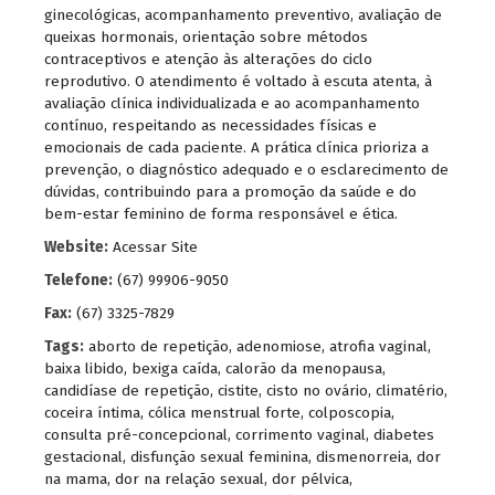
ginecológicas, acompanhamento preventivo, avaliação de
queixas hormonais, orientação sobre métodos
contraceptivos e atenção às alterações do ciclo
reprodutivo. O atendimento é voltado à escuta atenta, à
avaliação clínica individualizada e ao acompanhamento
contínuo, respeitando as necessidades físicas e
emocionais de cada paciente. A prática clínica prioriza a
prevenção, o diagnóstico adequado e o esclarecimento de
dúvidas, contribuindo para a promoção da saúde e do
bem-estar feminino de forma responsável e ética.
Website:
Acessar Site
Telefone:
(67) 99906-9050
Fax:
(67) 3325-7829
Tags:
aborto de repetição
,
adenomiose
,
atrofia vaginal
,
baixa libido
,
bexiga caída
,
calorão da menopausa
,
candidíase de repetição
,
cistite
,
cisto no ovário
,
climatério
,
coceira íntima
,
cólica menstrual forte
,
colposcopia
,
consulta pré-concepcional
,
corrimento vaginal
,
diabetes
gestacional
,
disfunção sexual feminina
,
dismenorreia
,
dor
na mama
,
dor na relação sexual
,
dor pélvica
,