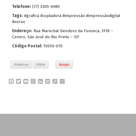
Telefone:
(17) 3305-6985
Tags:
#grafica #copiadora #impressão #impressãodigital
#xerox
Endereço:
Rua Marechal Deodoro da Fonseca, 3118 –
Centro, São José do Rio Preto – SP
Código Postal:
15010-070
Visualizar
Editar
Apagar
F
T
E
W
L
P
C
P
a
w
m
h
i
r
o
a
c
i
a
a
n
i
p
r
e
t
i
t
k
n
y
t
b
t
l
s
e
t
L
i
o
e
A
d
i
l
o
r
p
I
n
h
k
p
n
k
a
r