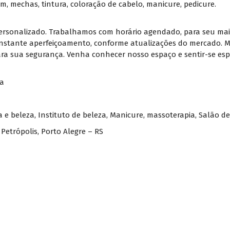
m, mechas, tintura, coloração de cabelo, manicure, pedicure.
rsonalizado. Trabalhamos com horário agendado, para seu maio
onstante aperfeiçoamento, conforme atualizações do mercado. Ma
ara sua segurança. Venha conhecer nosso espaço e sentir-se espe
oa
a e beleza
,
Instituto de beleza
,
Manicure
,
massoterapia
,
Salão de
– Petrópolis, Porto Alegre – RS