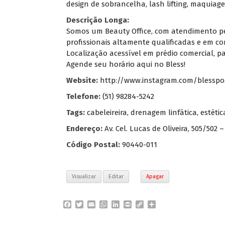
design de sobrancelha, lash lifting, maquiage
Descrição Longa:
Somos um Beauty Office, com atendimento pe
profissionais altamente qualificadas e em c
Localização acessível em prédio comercial, p
Agende seu horário aqui no Bless!
Website:
http://www.instagram.com/blessp
Telefone:
(51) 98284-5242
Tags:
cabeleireira
,
drenagem linfática
,
estétic
Endereço:
Av. Cel. Lucas de Oliveira, 505/502 
Código Postal:
90440-011
Visualizar
Editar
Apagar
F
T
E
W
L
P
C
P
a
w
m
h
i
r
o
a
c
i
a
a
n
i
p
r