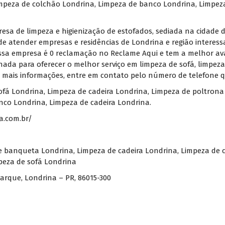
mpeza de colchão Londrina, Limpeza de banco Londrina, Limpeza
sa de limpeza e higienização de estofados, sediada na cidade d
de atender empresas e residências de Londrina e região interess
ossa empresa é 0 reclamação no Reclame Aqui e tem a melhor av
inada para oferecer o melhor serviço em limpeza de sofá, limpeza
a mais informações, entre em contato pelo número de telefone q
ofá Londrina, Limpeza de cadeira Londrina, Limpeza de poltron
co Londrina, Limpeza de cadeira Londrina.
a.com.br/
e banqueta Londrina
,
Limpeza de cadeira Londrina
,
Limpeza de 
peza de sofá Londrina
Parque, Londrina – PR, 86015-300