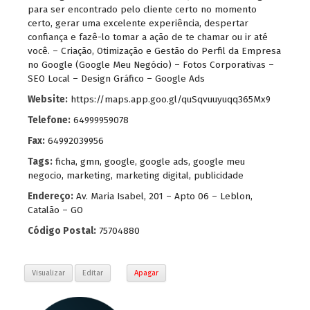
para ser encontrado pelo cliente certo no momento
certo, gerar uma excelente experiência, despertar
confiança e fazê-lo tomar a ação de te chamar ou ir até
você. – Criação, Otimização e Gestão do Perfil da Empresa
no Google (Google Meu Negócio) – Fotos Corporativas –
SEO Local – Design Gráfico – Google Ads
Website:
https://maps.app.goo.gl/quSqvuuyuqq365Mx9
Telefone:
64999959078
Fax:
64992039956
Tags:
ficha
,
gmn
,
google
,
google ads
,
google meu
negocio
,
marketing
,
marketing digital
,
publicidade
Endereço:
Av. Maria Isabel, 201 – Apto 06 – Leblon,
Catalão – GO
Código Postal:
75704880
Visualizar
Editar
Apagar