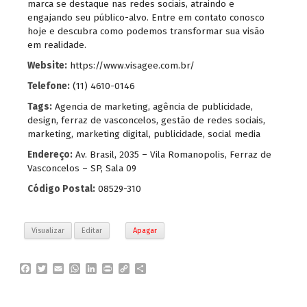
marca se destaque nas redes sociais, atraindo e
engajando seu público-alvo. Entre em contato conosco
hoje e descubra como podemos transformar sua visão
em realidade.
Website:
https://www.visagee.com.br/
Telefone:
(11) 4610-0146
Tags:
Agencia de marketing
,
agência de publicidade
,
design
,
ferraz de vasconcelos
,
gestão de redes sociais
,
marketing
,
marketing digital
,
publicidade
,
social media
Endereço:
Av. Brasil, 2035 – Vila Romanopolis, Ferraz de
Vasconcelos – SP, Sala 09
Código Postal:
08529-310
Visualizar
Editar
Apagar
F
T
E
W
L
P
C
P
a
w
m
h
i
r
o
a
c
i
a
a
n
i
p
r
e
t
i
t
k
n
y
t