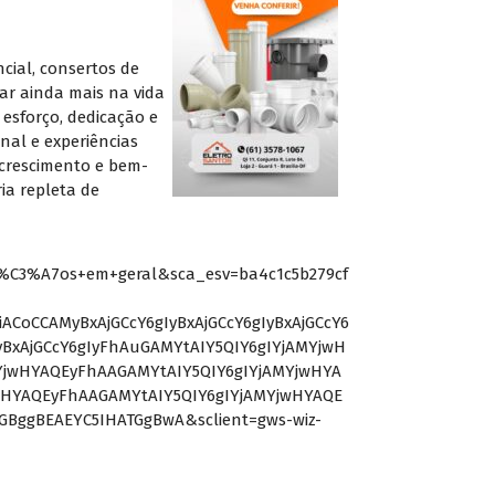
cial, consertos de
ar ainda mais na vida
esforço, dedicação e
al e experiências
 crescimento e bem-
ia repleta de
%C3%A7os+em+geral&sca_esv=ba4c1c5b279cf
CoCCAMyBxAjGCcY6gIyBxAjGCcY6gIyBxAjGCcY6
IyBxAjGCcY6gIyFhAuGAMYtAIY5QIY6gIYjAMYjwH
YjwHYAQEyFhAAGAMYtAIY5QIY6gIYjAMYjwHYA
wHYAQEyFhAAGAMYtAIY5QIY6gIYjAMYjwHYAQE
BggBEAEYC5IHATGgBwA&sclient=gws-wiz-