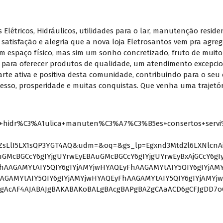
létricos, Hidráulicos, utilidades para o lar, manutenção residen
satisfação e alegria que a nova loja Eletrosantos vem pra agreg
m espaço físico, mas sim um sonho concretizado, fruto de muito 
para oferecer produtos de qualidade, um atendimento excepcion
parte ativa e positiva desta comunidade, contribuindo para o seu
esso, prosperidade e muitas conquistas. Que venha uma trajetór
a+hidr%C3%A1ulica+manuten%C3%A7%C3%B5es+consertos+servi
ZsLlI5LX1sQP3YGT4AQ&udm=&oq=&gs_lp=Egxnd3Mtd2l6LXNlcnAiA
BAuGMcBGCcY6gIYjgUYrwEyEBAuGMcBGCcY6gIYjgUYrwEyBxAjGCcY6g
hAAGAMYtAIY5QIY6gIYjAMYjwHYAQEyFhAAGAMYtAIY5QIY6gIYjAM
AGAMYtAIY5QIY6gIYjAMYjwHYAQEyFhAAGAMYtAIY5QIY6gIYjAMYj
FgAcAF4AJABAJgBAKABAKoBALgBAcgBAPgBAZgCAaACD6gCFJgDD7oG