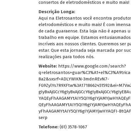
consertos de eletrodomésticos e muito mais!
Descrição Longa:
Aqui na Eletrosantos você encontra produtos E
eletrodomésticos e muito mais! É com imensa 
de cada guaraense. Esta loja não é apenas u
trabalho em equipe. Estamos entusiasmados 
incríveis aos nossos clientes. Queremos ser 
estar. Que esta jornada seja marcada por suc
realizações para todos nós.
Website:
https://www.google.com/search?
q=eletrosantos+guar%C3%A1+el%C3%A9tric
8a2&sxsrf=ADLYWIKN-3mdnREvN7-
FG9ZylYs7R9XFtw%3A1718662451592&ei=M7Vw
gIyBxAjGCcY6gIyBxAjGCcY6gIyBxAjGCcY6gIyE
YAQEyFhAAGAMYtAIY5QIY6gIYjAMYjwHYAQEyF
QEyFhAAGAMYtAIY5QIY6gIYjAMYjwHYAQEyFhA
yFhAAGAMYtAIY5QIY6gIYjAMYjwHYAQFI-BtQA
serp
Telefone:
(61) 3578-1067