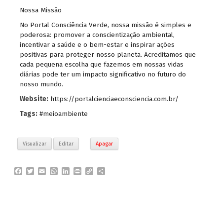
Nossa Missão
No Portal Consciência Verde, nossa missão é simples e
poderosa: promover a conscientização ambiental,
incentivar a saúde e o bem-estar e inspirar ações
positivas para proteger nosso planeta. Acreditamos que
cada pequena escolha que fazemos em nossas vidas
diárias pode ter um impacto significativo no futuro do
nosso mundo.
Website:
https://portalcienciaeconsciencia.com.br/
Tags:
#meioambiente
Visualizar
Editar
Apagar
F
T
E
W
L
P
C
P
a
w
m
h
i
r
o
a
c
i
a
a
n
i
p
r
e
t
i
t
k
n
y
t
b
t
l
s
e
t
L
i
o
e
A
d
i
l
o
r
p
I
n
h