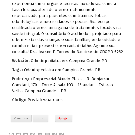
experiência em cirurgias e técnicas inovadoras, como a
Laserterapia, além de oferecer atendimento
especializado para pacientes com traumas, fobias
odontológicas e necessidades especiais. Sua equipe
qualificada oferece uma gama de tratamentos focados na
saúde integral. O consultório é acolhedor, projetado para
o bem-estar das crianças e suas famílias, onde cuidado e
carinho estão presentes em cada detalhe. Agende sua
consulta! Dra. Jeanne P. Torres do Nascimento CROPB 6762
Website:
Odontopediatra em Campina Grande PB
Tags:
Odontopediatra em Campina Grande PB
Endereço:
Empresarial Mundo Plaza – R. Benjamin
Constant, 170 – Torre A, sala 103 – 1° andar – Estacao
Velha, Campina Grande – PB
Código Postal:
58410-003
Visualizar
Editar
Apagar
F
T
E
W
L
P
C
P