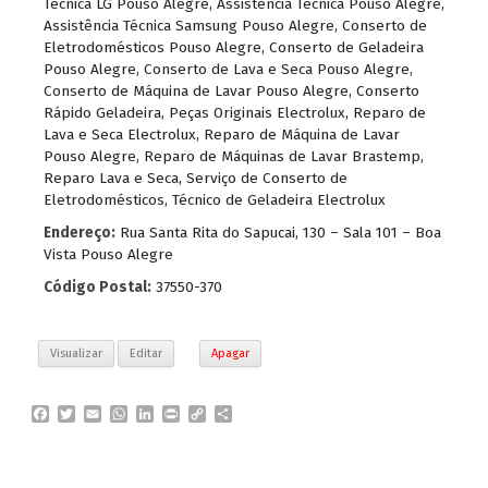
Técnica LG Pouso Alegre
,
Assistência Técnica Pouso Alegre
,
Assistência Técnica Samsung Pouso Alegre
,
Conserto de
Eletrodomésticos Pouso Alegre
,
Conserto de Geladeira
Pouso Alegre
,
Conserto de Lava e Seca Pouso Alegre
,
Conserto de Máquina de Lavar Pouso Alegre
,
Conserto
Rápido Geladeira
,
Peças Originais Electrolux
,
Reparo de
Lava e Seca Electrolux
,
Reparo de Máquina de Lavar
Pouso Alegre
,
Reparo de Máquinas de Lavar Brastemp
,
Reparo Lava e Seca
,
Serviço de Conserto de
Eletrodomésticos
,
Técnico de Geladeira Electrolux
Endereço:
Rua Santa Rita do Sapucai, 130 – Sala 101 – Boa
Vista Pouso Alegre
Código Postal:
37550-370
Visualizar
Editar
Apagar
F
T
E
W
L
P
C
P
a
w
m
h
i
r
o
a
c
i
a
a
n
i
p
r
e
t
i
t
k
n
y
t
b
t
l
s
e
t
L
i