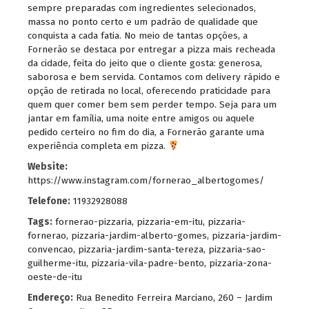
sempre preparadas com ingredientes selecionados,
massa no ponto certo e um padrão de qualidade que
conquista a cada fatia. No meio de tantas opções, a
Fornerão se destaca por entregar a pizza mais recheada
da cidade, feita do jeito que o cliente gosta: generosa,
saborosa e bem servida. Contamos com delivery rápido e
opção de retirada no local, oferecendo praticidade para
quem quer comer bem sem perder tempo. Seja para um
jantar em família, uma noite entre amigos ou aquele
pedido certeiro no fim do dia, a Fornerão garante uma
experiência completa em pizza.
Website:
https://www.instagram.com/fornerao_albertogomes/
Telefone:
11932928088
Tags:
fornerao-pizzaria
,
pizzaria-em-itu
,
pizzaria-
fornerao
,
pizzaria-jardim-alberto-gomes
,
pizzaria-jardim-
convencao
,
pizzaria-jardim-santa-tereza
,
pizzaria-sao-
guilherme-itu
,
pizzaria-vila-padre-bento
,
pizzaria-zona-
oeste-de-itu
Endereço:
Rua Benedito Ferreira Marciano, 260 – Jardim