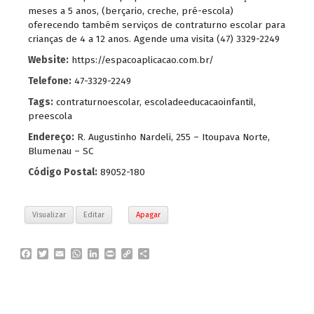
meses a 5 anos, (berçario, creche, pré-escola)
oferecendo também serviços de contraturno escolar para
crianças de 4 a 12 anos. Agende uma visita (47) 3329-2249
Website:
https://espacoaplicacao.com.br/
Telefone:
47-3329-2249
Tags:
contraturnoescolar
,
escoladeeducacaoinfantil
,
preescola
Endereço:
R. Augustinho Nardeli, 255 – Itoupava Norte,
Blumenau – SC
Código Postal:
89052-180
Visualizar
Editar
Apagar
F
T
E
W
L
P
C
P
a
w
m
h
i
r
o
a
c
i
a
a
n
i
p
r
e
t
i
t
k
n
y
t
b
t
l
s
e
t
L
i
o
e
A
d
i
l