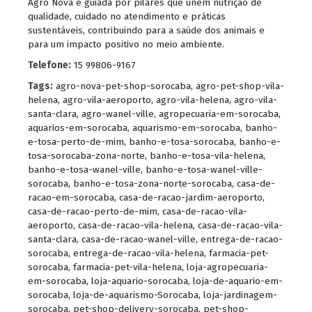
Agro Nova é guiada por pilares que unem nutrição de
qualidade, cuidado no atendimento e práticas
sustentáveis, contribuindo para a saúde dos animais e
para um impacto positivo no meio ambiente.
Telefone:
15 99806-9167
Tags:
agro-nova-pet-shop-sorocaba
,
agro-pet-shop-vila-
helena
,
agro-vila-aeroporto
,
agro-vila-helena
,
agro-vila-
santa-clara
,
agro-wanel-ville
,
agropecuaria-em-sorocaba
,
aquarios-em-sorocaba
,
aquarismo-em-sorocaba
,
banho-
e-tosa-perto-de-mim
,
banho-e-tosa-sorocaba
,
banho-e-
tosa-sorocaba-zona-norte
,
banho-e-tosa-vila-helena
,
banho-e-tosa-wanel-ville
,
banho-e-tosa-wanel-ville-
sorocaba
,
banho-e-tosa-zona-norte-sorocaba
,
casa-de-
racao-em-sorocaba
,
casa-de-racao-jardim-aeroporto
,
casa-de-racao-perto-de-mim
,
casa-de-racao-vila-
aeroporto
,
casa-de-racao-vila-helena
,
casa-de-racao-vila-
santa-clara
,
casa-de-racao-wanel-ville
,
entrega-de-racao-
sorocaba
,
entrega-de-racao-vila-helena
,
farmacia-pet-
sorocaba
,
farmacia-pet-vila-helena
,
loja-agropecuaria-
em-sorocaba
,
loja-aquario-sorocaba
,
loja-de-aquario-em-
sorocaba
,
loja-de-aquarismo-Sorocaba
,
loja-jardinagem-
sorocaba
,
pet-shop-delivery-sorocaba
,
pet-shop-