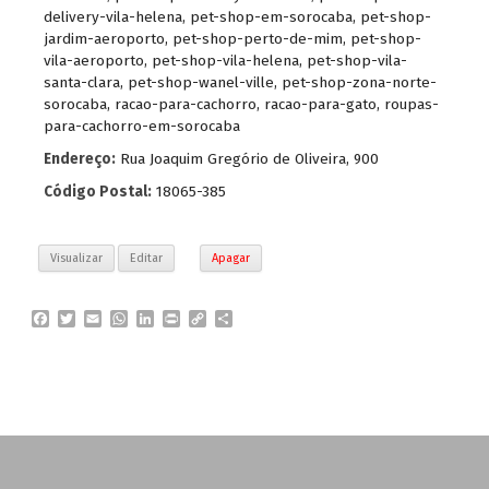
delivery-vila-helena
,
pet-shop-em-sorocaba
,
pet-shop-
jardim-aeroporto
,
pet-shop-perto-de-mim
,
pet-shop-
vila-aeroporto
,
pet-shop-vila-helena
,
pet-shop-vila-
santa-clara
,
pet-shop-wanel-ville
,
pet-shop-zona-norte-
sorocaba
,
racao-para-cachorro
,
racao-para-gato
,
roupas-
para-cachorro-em-sorocaba
Endereço:
Rua Joaquim Gregório de Oliveira, 900
Código Postal:
18065-385
Visualizar
Editar
Apagar
F
T
E
W
L
P
C
P
a
w
m
h
i
r
o
a
c
i
a
a
n
i
p
r
e
t
i
t
k
n
y
t
b
t
l
s
e
t
L
i
o
e
A
d
i
l
o
r
p
I
n
h
k
p
n
k
a
r