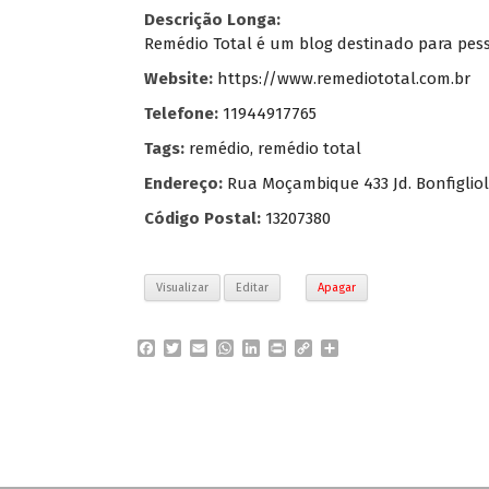
Descrição Longa:
Remédio Total é um blog destinado para pe
Website:
https://www.remediototal.com.br
Telefone:
11944917765
Tags:
remédio
,
remédio total
Endereço:
Rua Moçambique 433 Jd. Bonfigliol
Código Postal:
13207380
Visualizar
Editar
Apagar
F
T
E
W
L
P
C
P
a
w
m
h
i
r
o
a
c
i
a
a
n
i
p
r
e
t
i
t
k
n
y
t
b
t
l
s
e
t
L
i
o
e
A
d
i
l
o
r
p
I
n
h
k
p
n
k
a
r