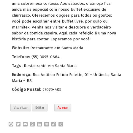
uma sobremesa cortesia. Aos sábados, o almoço fica
ainda mais especial com nosso buffet exclusivo de
churrasco. Oferecemos opções para todos os gostos:
você pode escolher entre buffet livre, por quilo ou
marmitex. Venha nos visitar e descubra o verdadeiro
sabor da comida caseira. Aqui, cada refeição é uma nova
história para contar. Esperamos por você!
Website:
Restaurante em Santa Maria
Telefone:
(55) 3095-0664
Tags:
Restaurante em Santa Maria
Endereço:
Rua Antônio Felício Foletto, 01 – Urlândia, Santa
Maria – RS
Código Postal:
97070-405
Visualizar
Editar
Apagar
F
T
E
W
L
P
C
P
a
w
m
h
i
r
o
a