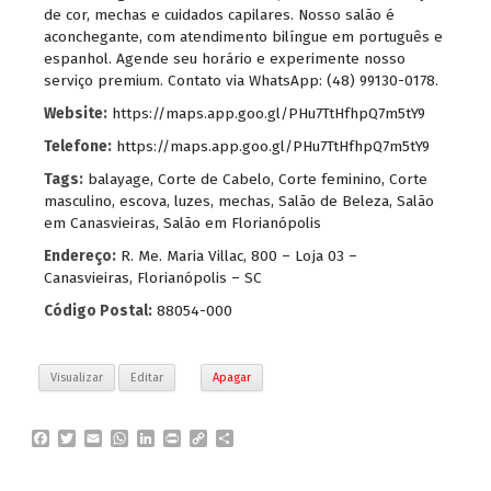
de cor, mechas e cuidados capilares. Nosso salão é
aconchegante, com atendimento bilíngue em português e
espanhol. Agende seu horário e experimente nosso
serviço premium. Contato via WhatsApp: (48) 99130-0178.
Website:
https://maps.app.goo.gl/PHu7TtHfhpQ7m5tY9
Telefone:
https://maps.app.goo.gl/PHu7TtHfhpQ7m5tY9
Tags:
balayage
,
Corte de Cabelo
,
Corte feminino
,
Corte
masculino
,
escova
,
luzes
,
mechas
,
Salão de Beleza
,
Salão
em Canasvieiras
,
Salão em Florianópolis
Endereço:
R. Me. Maria Villac, 800 – Loja 03 –
Canasvieiras, Florianópolis – SC
Código Postal:
88054-000
Visualizar
Editar
Apagar
F
T
E
W
L
P
C
P
a
w
m
h
i
r
o
a
c
i
a
a
n
i
p
r
e
t
i
t
k
n
y
t