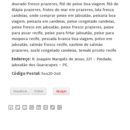
dourado fresco prazeres
,
filé de peixe boa viagem
,
filé de
tilápia prazeres
,
frutos do mar em prazeres
,
lula fresca
candeias
,
onde comprar peixe em jaboatão
,
peixaria boa
viagem
,
peixaria em candeias
,
peixe congelado candeias
,
peixe fresco em jaboatão
,
peixe fresco prazeres
,
peixe
para assar recife
,
peixe para fritar jaboatão
,
peixe para
moqueca recife
,
pescada branca boa viagem
,
polvo em
jaboatão
,
salmão fresco recife
,
sashimi de salmão
prazeres
,
sushi congelado candeias
,
temaki pronto recife
Endereço:
R. Joaquim Marquês de Jesus, 221 – Piedade,
Jaboatão dos Guararapes – PE,
Código Postal:
54420-240
Visualizar
Editar
Apagar
F
T
E
W
L
P
C
P
a
w
m
h
i
r
o
a
c
i
a
a
n
i
p
r
e
t
i
t
k
n
y
t
b
t
l
s
e
t
L
i