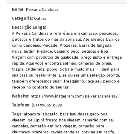
Nome:
Peixaria Candeias
Categoria:
Outras
Descrição Longa:
A Peixaria Candeias é referência em camarão, pescados,
petiscos e frutos do mar da zona sul. Atendemos bairros
como Candeias, Piedade, Prazeres, Barra de Jangada,
Paiva, Jardim Piedade, Cajueiro Seco, Setúbal e Boa
Viagem com produtos de qualidade, preço justo e entrega
rápida. Aqui você encontra salmão, camarão de praia,
tilápia, caldeirada, polvo, cioba e muito mais — ideal para
sua casa ou restaurante. E se quiser uma refeição pronta,
também oferecemos sushi fresquinho. Faça seu pedido e
receba no conforto do seu lar!
Website:
https://www.instagram.com/peixariacandeias/
Telefone:
(81) 99665-0028
Tags:
albacora jaboatão
,
bacalhau dessalgado boa
viagem
,
beijupirá fresco boa viagem
,
camarão com sal
candeias
,
camarão em boa viagem
,
camarão para
churrasco prazeres
,
cavala candeias
,
corvina em recife
,