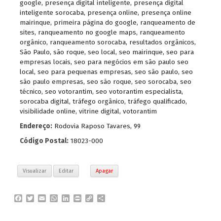
google
,
presença digital inteligente
,
presença digital
inteligente sorocaba
,
presença online
,
presença online
mairinque
,
primeira página do google
,
ranqueamento de
sites
,
ranqueamento no google maps
,
ranqueamento
orgânico
,
ranqueamento sorocaba
,
resultados orgânicos
,
São Paulo
,
são roque
,
seo local
,
seo mairinque
,
seo para
empresas locais
,
seo para negócios em são paulo seo
local
,
seo para pequenas empresas
,
seo são paulo
,
seo
são paulo empresas
,
seo são roque
,
seo sorocaba
,
seo
técnico
,
seo votorantim
,
seo votorantim especialista
,
sorocaba digital
,
tráfego orgânico
,
tráfego qualificado
,
visibilidade online
,
vitrine digital
,
votorantim
Endereço:
Rodovia Raposo Tavares, 99
Código Postal:
18023-000
Visualizar
Editar
Apagar
F
T
E
W
L
P
C
P
a
w
m
h
i
r
o
a
c
i
a
a
n
i
p
r