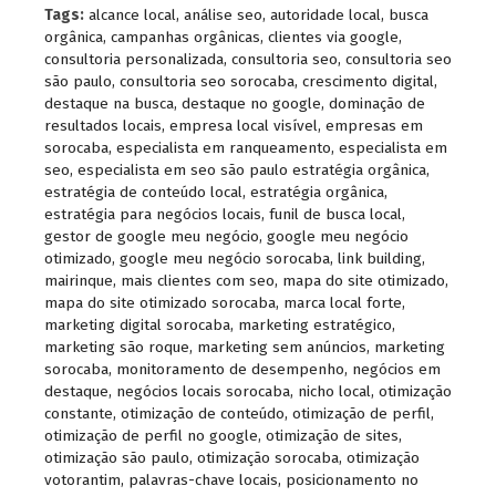
Tags:
alcance local
,
análise seo
,
autoridade local
,
busca
orgânica
,
campanhas orgânicas
,
clientes via google
,
consultoria personalizada
,
consultoria seo
,
consultoria seo
são paulo
,
consultoria seo sorocaba
,
crescimento digital
,
destaque na busca
,
destaque no google
,
dominação de
resultados locais
,
empresa local visível
,
empresas em
sorocaba
,
especialista em ranqueamento
,
especialista em
seo
,
especialista em seo são paulo estratégia orgânica
,
estratégia de conteúdo local
,
estratégia orgânica
,
estratégia para negócios locais
,
funil de busca local
,
gestor de google meu negócio
,
google meu negócio
otimizado
,
google meu negócio sorocaba
,
link building
,
mairinque
,
mais clientes com seo
,
mapa do site otimizado
,
mapa do site otimizado sorocaba
,
marca local forte
,
marketing digital sorocaba
,
marketing estratégico
,
marketing são roque
,
marketing sem anúncios
,
marketing
sorocaba
,
monitoramento de desempenho
,
negócios em
destaque
,
negócios locais sorocaba
,
nicho local
,
otimização
constante
,
otimização de conteúdo
,
otimização de perfil
,
otimização de perfil no google
,
otimização de sites
,
otimização são paulo
,
otimização sorocaba
,
otimização
votorantim
,
palavras-chave locais
,
posicionamento no