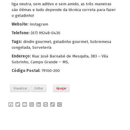
liga neutra, sem aditivo e sem amido, as três maneiras
são ótimas e tudo depende da técnica correta para fazer
o geladinho!
Website:
Instagram
Telefone:
(67) 99248-0430
Tags:
dindin gourmet
,
geladinho gourmet
,
Sobremesa
congelada
,
Sorveteria
Endereço:
Rua: José Barnabé de Mesquita, 383 – Vila
Sobrinho, Campo Grande – MS,
Código Postal:
79100-200
Visualizar
Editar
Apagar
F
T
E
W
L
P
C
P
a
w
m
h
i
r
o
a
c
i
a
a
n
i
p
r
e
t
i
t
k
n
y
t
b
t
l
s
e
t
L
i
o
e
A
d
i
l