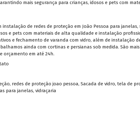
arantindo mais segurança para crianças, idosos e pets com mater
m instalação de redes de proteção em João Pessoa para janelas, 
osos e pets com materiais de alta qualidade e instalação profis
tivos e fechamento de varanda com vidro, além de instalação de
rabalhamos ainda com cortinas e persianas sob medida. São mais 
 e orçamento em até 24h.
tato
teção
,
redes de proteção joao pessoa
,
Sacada de vidro
,
tela de p
las para janelas
,
vidraçaria