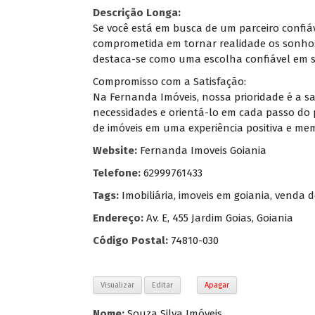
Descrição Longa:
Se você está em busca de um parceiro confiá
comprometida em tornar realidade os sonhos
destaca-se como uma escolha confiável em su
Compromisso com a Satisfação:
Na Fernanda Imóveis, nossa prioridade é a s
necessidades e orientá-lo em cada passo do 
de imóveis em uma experiência positiva e me
Website:
Fernanda Imoveis Goiania
Telefone:
62999761433
Tags:
Imobiliária
,
imoveis em goiania
,
venda d
Endereço:
Av. E, 455 Jardim Goias, Goiania
Código Postal:
74810-030
Visualizar
Editar
Apagar
Nome:
Souza Silva Imóveis