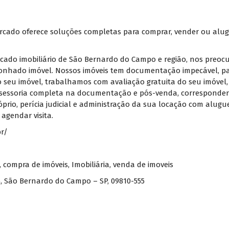
rcado oferece soluções completas para comprar, vender ou alug
rcado imobiliário de São Bernardo do Campo e região, nos preo
 sonhado imóvel. Nossos imóveis tem documentação impecável, pa
 seu imóvel, trabalhamos com avaliação gratuita do seu imóvel, 
 assessoria completa na documentação e pós-venda, corresponde
róprio, perícia judicial e administração da sua locação com alug
agendar visita.
br/
,
compra de imóveis
,
Imobiliária
,
venda de imoveis
ão, São Bernardo do Campo – SP, 09810-555