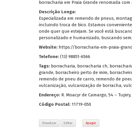
borracharia em Praia Grande renomada com m
Descrição Longa:
Especializada em remendo de pneus, montagem
incluindo troca de bico. Estamos convenien
onde quer que estejam. Se você está buscan
personalizado e humanizado, buscando sempre
Website:
https://borracharia-em-praia-grand
Telefone:
(13) 98851-6566
Tags:
borracharia
,
borracharia ch
,
borrachari
grande
,
borracheiro perto de mim
,
borracheir
remendo de pneu de carro
,
remendo de pneu
vulcanização
,
vulcanização de borracha
,
vul
Endereço:
R. Moacyr de Camargo, 54 – Tupiry,
Código Postal:
11719-050
Visualizar
Editar
Apagar