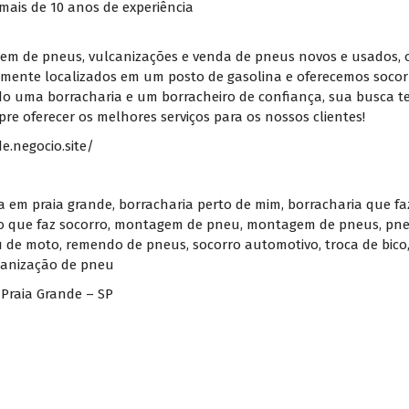
ais de 10 anos de experiência
 de pneus, vulcanizações e venda de pneus novos e usados, ofe
temente localizados em um posto de gasolina e oferecemos soco
do uma borracharia e um borracheiro de confiança, sua busca t
 oferecer os melhores serviços para os nossos clientes!
e.negocio.site/
a em praia grande
,
borracharia perto de mim
,
borracharia que fa
o que faz socorro
,
montagem de pneu
,
montagem de pneus
,
pne
 de moto
,
remendo de pneus
,
socorro automotivo
,
troca de bico
canização de pneu
 Praia Grande – SP