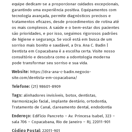
equipe dedicam-se a proporcionar cuidados excepcionais,
garantindo uma experiência positiva. Equipamentos com
tecnologia avançada, permite diagnósticos precisos e
tratamentos eficazes, desde procedimentos de rotina até
os mais complexos. A saúde e o bem-estar dos pacientes
são prioridades, e por isso, seguimos rigorosos padrões
de higiene e segurança. Se você está em busca de um
sorriso mais bonito e saudável, a Dra. Ana C. Badin |
Dentista em Copacabana é a escolha certa. Visite nosso
consultório e descubra como a odontologia moderna
pode transformar seu sorriso e sua vida.
Website:
https://dra-ana-c-badin.negocio-
site.com/dentista-em-copacabana/
Telefone:
(21) 98601-8909
Tags:
alinhadores invisíveis
,
botox
,
dentistas
,
Harmonização facial.
,
implante dentário
,
ortodontia
,
Tratamento de Canal
,
​clareamento dental
,
​endodontia
Endereço:
Edifício Pancreto – Av. Princesa Isabel, 323 –
sala 706 – Copacabana, Rio de Janeiro – RJ, 22011-901
Código Postal:
22011-901