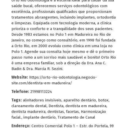
Orto Rio Odontologia é a escolha ideal para cuidar da sua
saúde bucal, oferecemos serviços odontológicos com
excelência, profissionais qualificados que proporcionam
tratamentos abrangentes, incluindo implantes, ortodontia
e limpezas. Equipada com tecnologia moderna, a clínica
prioriza o conforto e a tranquilidade dos seus pacientes.
Desde 1983 estamos no Polo 1 em Madureira no Rio de
Janeiro, no começo como consultório, em 1998 foi fundada
a Orto Rio, em 2000 evoluiu como clínica em uma loja no
Polo 1. Agende sua consulta hoje mesmo e dê o primeiro
passo rumo a um sorriso mais saudável e bonito! Orto Rio
é uma empresa familiar, sob a direção da Dra. Ana C.
Badin & Dra. Marcia R. Sezini.
Website:
https://orto-rio-odontologia.negocio-
site.com/dentista-em-madureira/
Telefone:
21998113224
Tags:
alinhadores invisíveis
,
aparelho dentário
,
botox
,
clareamento dental
,
Dentista
,
dentista em madureira
,
dentista madureira
,
dentistas
,
facetas
,
Harmonização
facial.
,
implante dentário
,
Tratamento de Canal
Endereço:
Centro Comercial Polo 1 – Estr. do Portela, 99