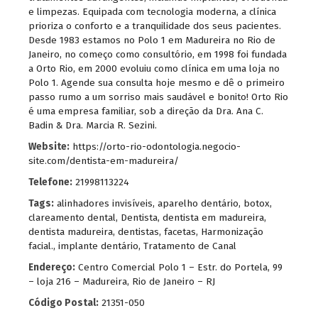
e limpezas. Equipada com tecnologia moderna, a clínica
prioriza o conforto e a tranquilidade dos seus pacientes.
Desde 1983 estamos no Polo 1 em Madureira no Rio de
Janeiro, no começo como consultório, em 1998 foi fundada
a Orto Rio, em 2000 evoluiu como clínica em uma loja no
Polo 1. Agende sua consulta hoje mesmo e dê o primeiro
passo rumo a um sorriso mais saudável e bonito! Orto Rio
é uma empresa familiar, sob a direção da Dra. Ana C.
Badin & Dra. Marcia R. Sezini.
Website:
https://orto-rio-odontologia.negocio-
site.com/dentista-em-madureira/
Telefone:
21998113224
Tags:
alinhadores invisíveis
,
aparelho dentário
,
botox
,
clareamento dental
,
Dentista
,
dentista em madureira
,
dentista madureira
,
dentistas
,
facetas
,
Harmonização
facial.
,
implante dentário
,
Tratamento de Canal
Endereço:
Centro Comercial Polo 1 – Estr. do Portela, 99
– loja 216 – Madureira, Rio de Janeiro – RJ
Código Postal:
21351-050