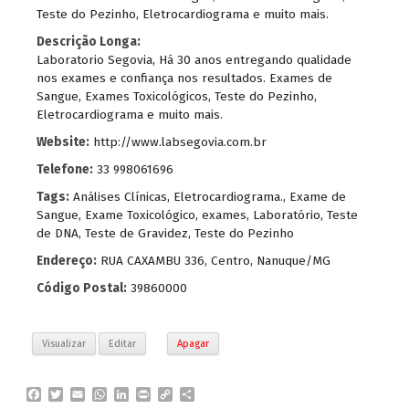
Teste do Pezinho, Eletrocardiograma e muito mais.
Descrição Longa:
Laboratorio Segovia, Há 30 anos entregando qualidade
nos exames e confiança nos resultados. Exames de
Sangue, Exames Toxicológicos, Teste do Pezinho,
Eletrocardiograma e muito mais.
Website:
http://www.labsegovia.com.br
Telefone:
33 998061696
Tags:
Análises Clínicas
,
Eletrocardiograma.
,
Exame de
Sangue
,
Exame Toxicológico
,
exames
,
Laboratório
,
Teste
de DNA
,
Teste de Gravidez
,
Teste do Pezinho
Endereço:
RUA CAXAMBU 336, Centro, Nanuque/MG
Código Postal:
39860000
Visualizar
Editar
Apagar
F
T
E
W
L
P
C
P
a
w
m
h
i
r
o
a