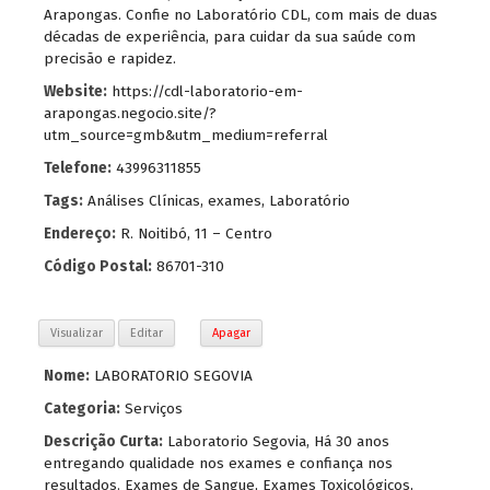
Arapongas. Confie no Laboratório CDL, com mais de duas
décadas de experiência, para cuidar da sua saúde com
precisão e rapidez.
Website:
https://cdl-laboratorio-em-
arapongas.negocio.site/?
utm_source=gmb&utm_medium=referral
Telefone:
43996311855
Tags:
Análises Clínicas
,
exames
,
Laboratório
Endereço:
R. Noitibó, 11 – Centro
Código Postal:
86701-310
Visualizar
Editar
Apagar
Nome:
LABORATORIO SEGOVIA
Categoria:
Serviços
Descrição Curta:
Laboratorio Segovia, Há 30 anos
entregando qualidade nos exames e confiança nos
resultados. Exames de Sangue, Exames Toxicológicos,