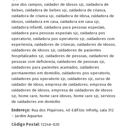
jose dos campos
,
cuidador de idosos sjc
,
cuidadora de
bebes
,
cuidadora de bebes sjc
,
cuidadora de crianca
,
cuidadora de crianca sjc
,
cuidadora de idosa
,
cuidadora de
idosos
,
cuidadora em casa
,
cuidadora em casa sjc
,
cuidadora infantil
,
cuidadora para pessoas especiais
,
cuidadora para pessoas especiais sjc
,
cuidadora pos
operatorio
,
cuidadora pos operatorio sjc
,
cuidadores com
experiencia
,
cuidadores de criancas
,
cuidadores de idosos
,
cuidadores de idosos sjc
,
cuidadores de pacientes
hospitalizados sjc
,
cuidadores de pessoas
,
cuidadores de
pessoas com deficiencia
,
cuidadores de pessoas sjc
,
cuidadores para pacientes acamados
,
cuidadores
permanentes em domicilio
,
cuidadores pos operatorio
,
cuidadores pos operatorio sjc
,
cuidadores sjc
,
curso de
cuidador de idoso
,
empresa de cuidadores
,
empresa de
cuidadores de idosos
,
empresa de cuidadores de idosos
sjc
,
home care
,
home care idosos
,
home care sjc
,
servicos
de cuidadores em domicilio
Endereço:
Rua dos Piquiroes, 40 Edifício Infinity, sala 312
– Jardim Aquarius
Código Postal:
12246-020